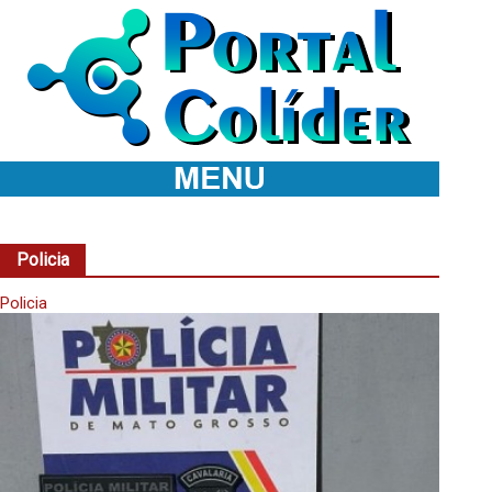
HOME
CORONAVIRUS
Policia
POLICIAL
Policia
ESPORTES
ECONOMIA
POLITICA
FALE CONOSCO