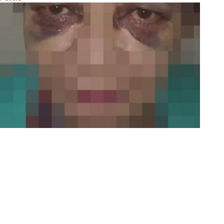
Mulher nega comida e bebida para pedinte e acaba
espancada em MT
Policia